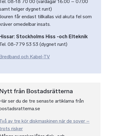
Tel. 08-18 70 00 (vardagar 16.00 – 07.00
samt helger dygnet runt)
Jouren får endast tillkallas vid akuta fel som
kräver omedelbar insats.
Hissar: Stockholms Hiss -och Elteknik
Tel. 08-779 53 53 (dygnet runt)
Bredband och Kabel-TV
Nytt från Bostadsrätterna
Här ser du de tre senaste artiklarna från
bostadsratterna.se
Två av tre kör diskmaskinen när de sover –
trots risker