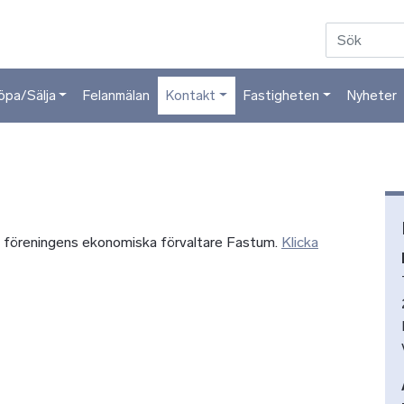
Hoppa till huvudinnehåll
öpa/Sälja
Felanmälan
Kontakt
Fastigheten
Nyheter
u föreningens ekonomiska förvaltare Fastum.
Klicka