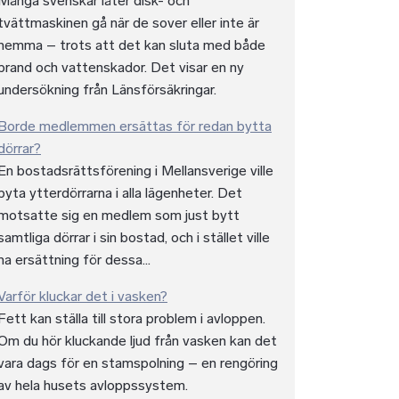
Många svenskar låter disk- och
tvättmaskinen gå när de sover eller inte är
hemma – trots att det kan sluta med både
brand och vattenskador. Det visar en ny
undersökning från Länsförsäkringar.
Borde medlemmen ersättas för redan bytta
dörrar?
En bostadsrättsförening i Mellansverige ville
byta ytterdörrarna i alla lägenheter. Det
motsatte sig en medlem som just bytt
samtliga dörrar i sin bostad, och i stället ville
ha ersättning för dessa...
Varför kluckar det i vasken?
Fett kan ställa till stora problem i avloppen.
Om du hör kluckande ljud från vasken kan det
vara dags för en stamspolning – en rengöring
av hela husets avloppssystem.