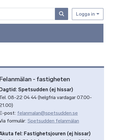
Logga in
Felanmälan - fastigheten
Dagtid: Spetsudden (ej hissar)
Tel. 08-22 04 44 (helgfria vardagar 07.00-
21.00)
E-post:
felanmalan@spetsudden.se
Via formulär:
Spetsudden felanmälan
Akuta fel: Fastighetsjouren (ej hissar)