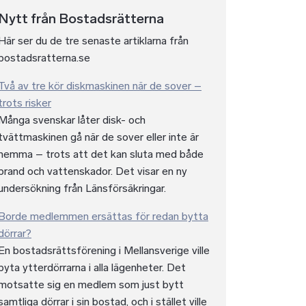
Nytt från Bostadsrätterna
Här ser du de tre senaste artiklarna från
bostadsratterna.se
Två av tre kör diskmaskinen när de sover –
trots risker
Många svenskar låter disk- och
tvättmaskinen gå när de sover eller inte är
hemma – trots att det kan sluta med både
brand och vattenskador. Det visar en ny
undersökning från Länsförsäkringar.
Borde medlemmen ersättas för redan bytta
dörrar?
En bostadsrättsförening i Mellansverige ville
byta ytterdörrarna i alla lägenheter. Det
motsatte sig en medlem som just bytt
samtliga dörrar i sin bostad, och i stället ville