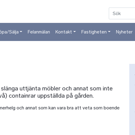
Hoppa till huvudinnehåll
öpa/Sälja
Felanmälan
Kontakt
Fastigheten
Nyheter
slänga uttjänta möbler och annat som inte
två) containrar uppställda på gården.
inerhelg och annat som kan vara bra att veta som boende