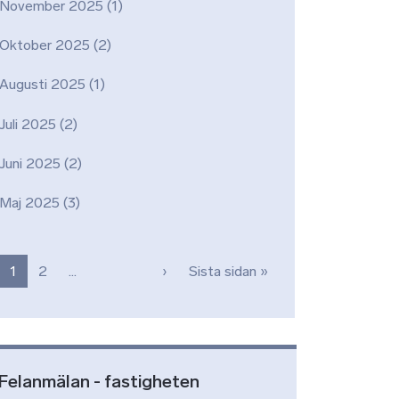
November 2025
(1)
Oktober 2025
(2)
Augusti 2025
(1)
Juli 2025
(2)
Juni 2025
(2)
Maj 2025
(3)
Paginering
Nästa sida
Sista sidan
1
2
…
›
Sista sidan »
Felanmälan - fastigheten