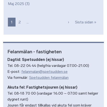
Maj 2025
(3)
Paginering
Nästa sida
Sista 
1
2
…
›
Sista sidan »
Felanmälan - fastigheten
Dagtid: Spetsudden (ej hissar)
Tel. 08-22 04 44 (helgfria vardagar 07.00-21.00)
E-post:
felanmalan@spetsudden.se
Via formulär:
Spetsudden felanmälan
Akuta fel: Fastighetsjouren (ej hissar)
Tel. 08-18 70 00 (vardagar 16.00 – 07.00 samt helger
dygnet runt)
Jouren får endast tillkallas vid akuta fel som kräver