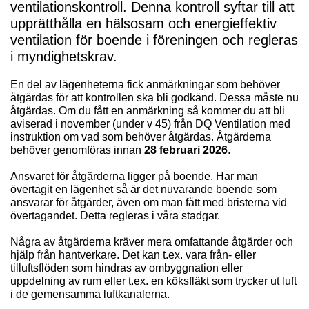
ventilationskontroll. Denna kontroll syftar till att
upprätthålla en hälsosam och energieffektiv
ventilation för boende i föreningen och regleras
i myndighetskrav.
En del av lägenheterna fick anmärkningar som behöver
åtgärdas för att kontrollen ska bli godkänd. Dessa måste nu
åtgärdas. Om du fått en anmärkning så kommer du att bli
aviserad i november (under v 45) från DQ Ventilation med
instruktion om vad som behöver åtgärdas. Åtgärderna
behöver genomföras innan
28 februari 2026
.
Ansvaret för åtgärderna ligger på boende. Har man
övertagit en lägenhet så är det nuvarande boende som
ansvarar för åtgärder, även om man fått med bristerna vid
övertagandet. Detta regleras i våra stadgar.
Några av åtgärderna kräver mera omfattande åtgärder och
hjälp från hantverkare. Det kan t.ex. vara från- eller
tilluftsflöden som hindras av ombyggnation eller
uppdelning av rum eller t.ex. en köksfläkt som trycker ut luft
i de gemensamma luftkanalerna.