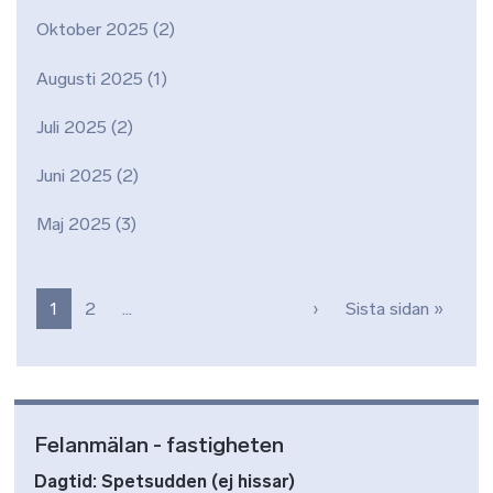
Oktober 2025
(2)
Augusti 2025
(1)
Juli 2025
(2)
Juni 2025
(2)
Maj 2025
(3)
Paginering
Nästa sida
Sista 
1
2
…
›
Sista sidan »
Felanmälan - fastigheten
Dagtid: Spetsudden (ej hissar)