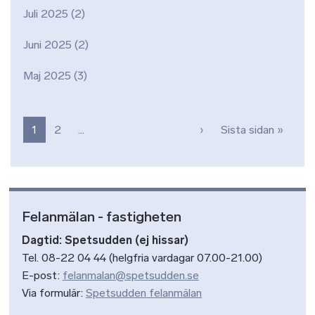
Juli 2025
(2)
Juni 2025
(2)
Maj 2025
(3)
Paginering
Nästa sida
Sista 
1
2
…
›
Sista sidan »
Felanmälan - fastigheten
Dagtid: Spetsudden (ej hissar)
Tel. 08-22 04 44 (helgfria vardagar 07.00-21.00)
E-post:
felanmalan@spetsudden.se
Via formulär:
Spetsudden felanmälan